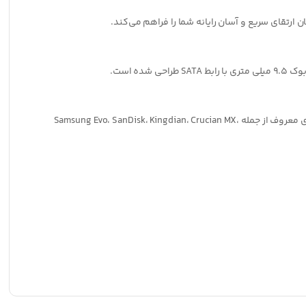
 است.
hdd caddy 9.5 میلی متری ما با اکثر برندها و مدل های لپ تاپ سازگار است. از HDD 2.5 اینچی، SATA، SATA II و SDD پشتیبانی می کند. این برای برندهای معروف از جمله Samsung Evo، SanDisk، Kingdian، Crucian MX،