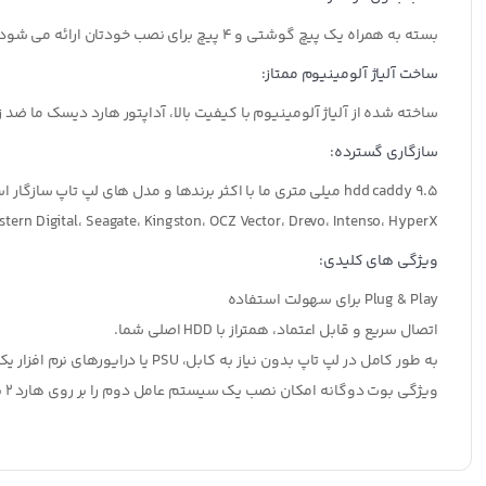
بسته به همراه یک پیچ گوشتی و 4 پیچ برای نصب خودتان ارائه می شود. دستورالعمل‌های واضحی بر روی سطح دوم HDD/SSD ارائه شده است که امکان ارتقای سریع و آسان رایانه شما را فراهم می‌کند.
ساخت آلیاژ آلومینیوم ممتاز:
ساخته شده از آلیاژ آلومینیوم با کیفیت بالا، آداپتور هارد دیسک ما ضد زنگ، ضد خوردگی، سب
سازگاری گسترده:
Western Digital، Seagate، Kingston، OCZ Vector، Drevo، Intenso، HyperX و غیره مناسب ا
ویژگی های کلیدی:
Plug & Play برای سهولت استفاده
اتصال سریع و قابل اعتماد، همتراز با HDD اصلی شما.
به طور کامل در لپ تاپ بدون نیاز به کابل، PSU یا درایورهای نرم افزار یکپارچه شده است.
ویژگی بوت دوگانه امکان نصب یک سیستم عامل دوم را بر روی هارد 2 با گزینه انتخاب بوت می دهد.