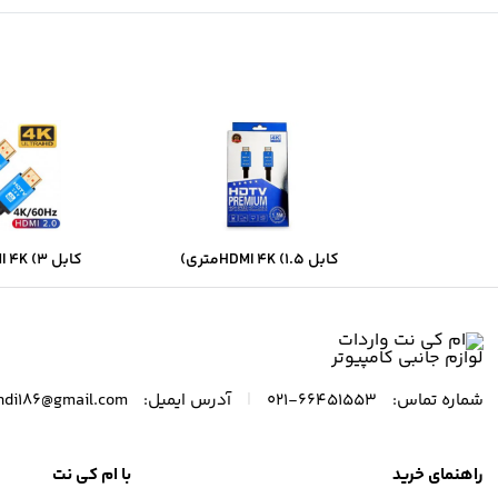
کابل HDMI 4K (1.5متری)
کابل HDMI 4K (3 متری)
|
شماره تماس:
66451553-021
آدرس ایمیل:
hdi186@gmail.com
راهنمای خرید
با ام کی نت