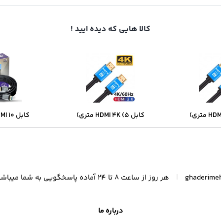
کالا هایی که دیده ایید !
کابل HDMI 4K (5 متری)
کابل HDMI 10 متری 4K
|
ghaderime
هر روز از ساعت 8 تا 24 آماده پاسخگویی به شما میباشیم .
درباره ما