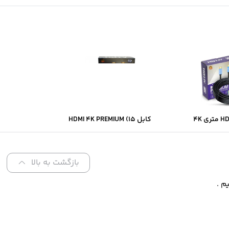
کابل HDMI 4K PREMIUM (15
متری)
بازگشت به بالا