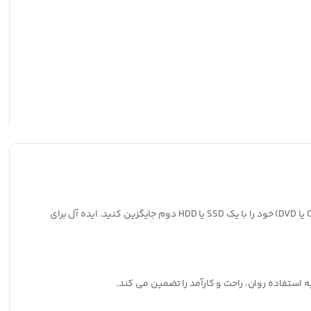
به دنبال گسترش قابلیت های ذخیره سازی لپ تاپ خود هستید؟ دیسک سخت دوم بادوام و با نصب آسان به شما امکان می دهد درایو نوری لپ تاپ (CD یا DVD) خود را با یک SSD یا HDD دوم جایگزین کنید. ایده آل برای
 استفاده روان، راحت و کارآمد را تضمین می کند.