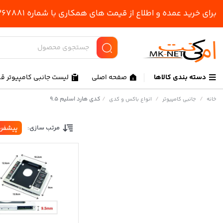
برای خرید عمده و اطلاع از قیمت های همکاری با شماره 09193267881 یا 02166451553 تماس حاصل فرمایید.
دسته بندی کالاها
صفحه اصلی
لیست جانبی کامپیوتر ق
/
/
/
کدی هارد اسلیم 9.5
خانه
جانبی کامپیوتر
انواع باکس و کدی
مرتب سازی:
پیشفر